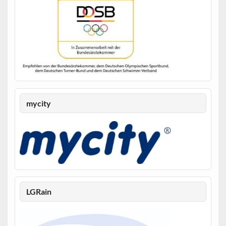
mycity
LGRain